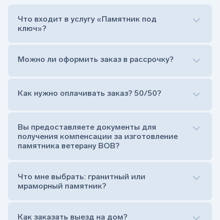
Что входит в услугу «Памятник под
ключ»?
Можно ли оформить заказ в рассрочку?
Как нужно оплачивать заказ? 50/50?
Сам комплект памятника:
Стела (основная часть, где наносятся данные
усопшего)
Вы предоставляете документы для
Тумба (постамент, на который при помощи
получения компенсации за изготовление
штыря устанавливается стела)
памятника ветерану ВОВ?
Цветник (обрамление могилки, бывает, что
от цветника отказываются)
Обработка и сверловка комплекта
Что мне выбрать: гранитный или
Расположение символа веры (крестик или
мраморный памятник?
полумесяц)
Нанесение портрета (портрет можно заменить
Как заказать выезд на дом?
на символ веры или вовсе портрет не рисовать)