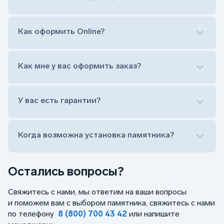
Гравировка ФИО и дат жизни (шрифт может быть
как классический прямой, так и под наклоном или
прописной)
Как оформить Online?
Установка памятника на кладбище
Лично приехать в один из офисов
Оформить заказ удаленно (online)
Как мне у вас оформить заказ?
Заказать бесплатный выезд менеджера на дом
Лично приехать в один из офисов
Оформить заказ удаленно (online)
У вас есть гарантии?
Заказать бесплатный выезд менеджера на дом
Когда возможна установка памятника?
Остались вопросы?
Свяжитесь с нами, мы ответим на ваши вопросы
и поможем вам с выбором памятника, свяжитесь с нами
по телефону
8 (800) 700 43 42
или напишите