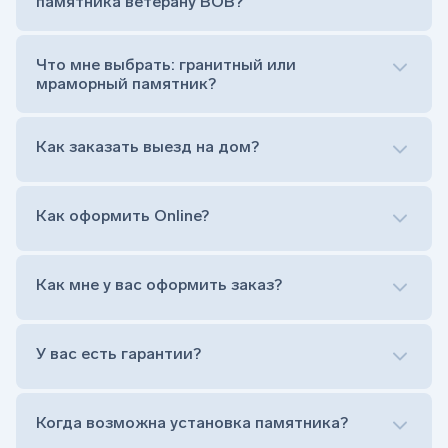
памятника ветерану ВОВ?
Цветник (обрамление могилки, бывает, что
от цветника отказываются)
Обработка и сверловка комплекта
Что мне выбрать: гранитный или
Расположение символа веры (крестик или
мраморный памятник?
полумесяц)
Нанесение портрета (портрет можно заменить
Как заказать выезд на дом?
на символ веры или вовсе портрет не рисовать)
Гравировка ФИО и дат жизни (шрифт может быть
как классический прямой, так и под наклоном или
прописной)
Как оформить Online?
Установка памятника на кладбище
Лично приехать в один из офисов
Оформить заказ удаленно (online)
Как мне у вас оформить заказ?
Заказать бесплатный выезд менеджера на дом
Лично приехать в один из офисов
Оформить заказ удаленно (online)
У вас есть гарантии?
Заказать бесплатный выезд менеджера на дом
Когда возможна установка памятника?