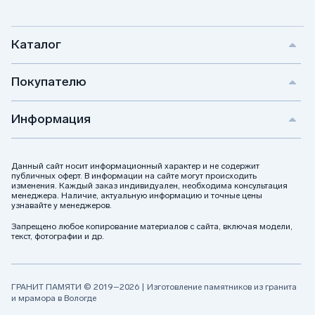
Поможем с выбором и ответим
на вопросы
Каталог
Если у вас остались вопросы, то оставляйте
заявку на обратный звонок и наш менеджер
Покупателю
перезвонит в вам в выбранное время.
Информация
Позвоните мне
Данный сайт носит информационный характер и не содержит
публичных оферт. В информации на сайте могут происходить
изменения. Каждый заказ индивидуален, необходима консультация
Я даю своё согласие на обработку персональных данных
менеджера. Наличие, актуальную информацию и точные цены
и соглашаюсь с
политикой конфиденциальности
узнавайте у менеджеров.
Запрещено любое копирование материалов с сайта, включая модели,
текст, фотографии и др.
ГРАНИТ ПАМЯТИ © 2019–2026 | Изготовление памятников из гранита
и мрамора в Вологде