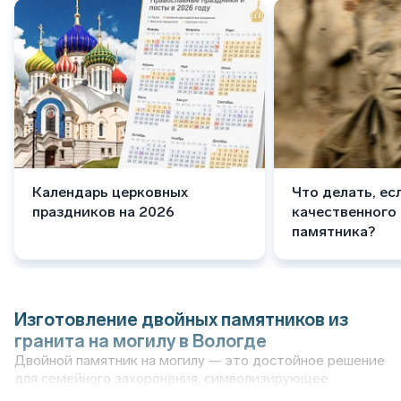
Календарь церковных
Что делать, ес
праздников на 2026
качественного
памятника?
Изготовление двойных памятников из
гранита на могилу в Вологде
Двойной памятник на могилу — это достойное решение
для семейного захоронения, символизирующее
единство, любовь и память о близких людях. Такие