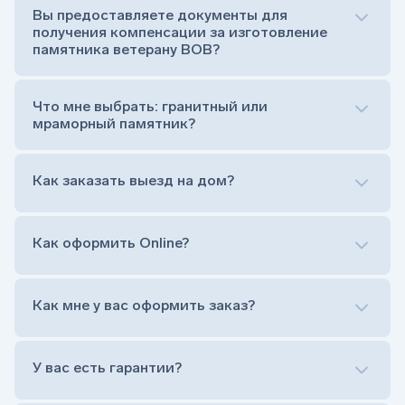
усопшего)
Вы предоставляете документы для
Тумба (постамент, на который при помощи
получения компенсации за изготовление
штыря устанавливается стела)
памятника ветерану ВОВ?
Цветник (обрамление могилки, бывает, что
от цветника отказываются)
Обработка и сверловка комплекта
Что мне выбрать: гранитный или
Расположение символа веры (крестик или
мраморный памятник?
полумесяц)
Нанесение портрета (портрет можно заменить
Как заказать выезд на дом?
на символ веры или вовсе портрет не рисовать)
Гравировка ФИО и дат жизни (шрифт может быть
как классический прямой, так и под наклоном или
прописной)
Как оформить Online?
Установка памятника на кладбище
Лично приехать в один из офисов
Оформить заказ удаленно (online)
Как мне у вас оформить заказ?
Заказать бесплатный выезд менеджера на дом
Лично приехать в один из офисов
Оформить заказ удаленно (online)
У вас есть гарантии?
Заказать бесплатный выезд менеджера на дом