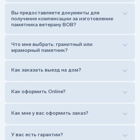
Стела (основная часть, где наносятся данные
усопшего)
Вы предоставляете документы для
Тумба (постамент, на который при помощи
получения компенсации за изготовление
штыря устанавливается стела)
памятника ветерану ВОВ?
Цветник (обрамление могилки, бывает, что
от цветника отказываются)
Обработка и сверловка комплекта
Что мне выбрать: гранитный или
Расположение символа веры (крестик или
мраморный памятник?
полумесяц)
Нанесение портрета (портрет можно заменить
Как заказать выезд на дом?
на символ веры или вовсе портрет не рисовать)
Гравировка ФИО и дат жизни (шрифт может быть
как классический прямой, так и под наклоном или
прописной)
Как оформить Online?
Установка памятника на кладбище
Лично приехать в один из офисов
Оформить заказ удаленно (online)
Как мне у вас оформить заказ?
Заказать бесплатный выезд менеджера на дом
Лично приехать в один из офисов
Оформить заказ удаленно (online)
У вас есть гарантии?
Заказать бесплатный выезд менеджера на дом