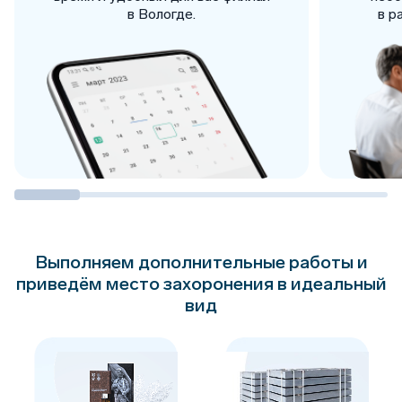
в Вологде.
в р
Выполняем дополнительные работы и
приведём место
захоронения в идеальный
вид