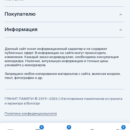
Ретушь, коррекция, настройка яркости и другие
услуги используются при любом из способов.
Покупателю
В зависимости от требований клиента можно сделать
фотокерамику в виде отдельного портрета, с буквами
Информация
(ФИО или эпитафии) или же с объединением фото и
надписей в единой композиции. Также допускается
оформление декоративными элементами, такими как
Данный сайт носит информационный характер и не содержит
орнаменты и рамки.
публичных оферт. В информации на сайте могут происходить
изменения. Каждый заказ индивидуален, необходима консультация
Заказать фото на керамике
менеджера. Наличие, актуальную информацию и точные цены
узнавайте у менеджеров.
Для создания портрета предоставляется фотография
усопшего.
Запрещено любое копирование материалов с сайта, включая модели,
текст, фотографии и др.
Наша компания предлагает разные виды нанесения
портрета на памятник. На сайте представлен широкий
выбор продукции и возможность уточнения стоимости.
ГРАНИТ ПАМЯТИ © 2019–2026 | Изготовление памятников из гранита
и мрамора в Вологде
Сроки изготовления варьируются в зависимости от
сложности. Для клиентов, желающих воспользоваться
Политика конфиденциальности
услугой срочного изготовления заказа, доступна
специальная форма обработки заявок.
0
0
0