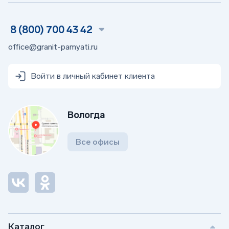
Доступные размеры (в см):
8 (800) 700 43 42
9х12, 13×18, 18×24 — компактные;
24×30, 30×40 — средние форматы для
office@granit-pamyati.ru
стандартных надгробий;
40×60, 50×70 — крупные портреты, создающие
акцент в композиции;
Войти в личный кабинет клиента
60×100 — для монументальных памятников.
Дополнительно:
Вологда
Фото может быть черно-белым или цветным;
Возможность выбрать шрифт;
Современные технологии позволяют создавать
Все офисы
объемные 3D-фотографии или барельеф,
придающие изображению реалистичность и
глубину;
Выбор фона для фотопортрета также играет
важную роль в общем восприятии памятника.
Рекомендуется выбирать нейтральные или
тематические фоны, соответствующие личности
усопшего.
Каталог