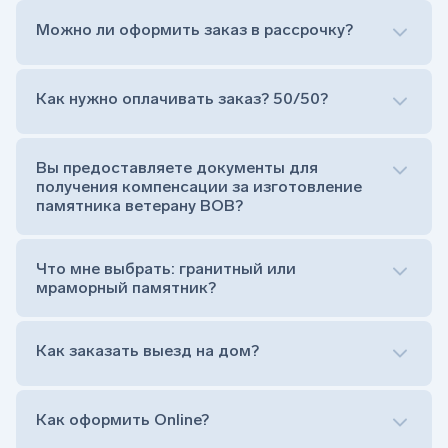
Можно ли оформить заказ в рассрочку?
Как нужно оплачивать заказ? 50/50?
Сам комплект памятника:
Стела (основная часть, где наносятся данные
усопшего)
Вы предоставляете документы для
Тумба (постамент, на который при помощи
получения компенсации за изготовление
штыря устанавливается стела)
памятника ветерану ВОВ?
Цветник (обрамление могилки, бывает, что
от цветника отказываются)
Обработка и сверловка комплекта
Что мне выбрать: гранитный или
Расположение символа веры (крестик или
мраморный памятник?
полумесяц)
Нанесение портрета (портрет можно заменить
Как заказать выезд на дом?
на символ веры или вовсе портрет не рисовать)
Гравировка ФИО и дат жизни (шрифт может быть
как классический прямой, так и под наклоном или
прописной)
Как оформить Online?
Установка памятника на кладбище