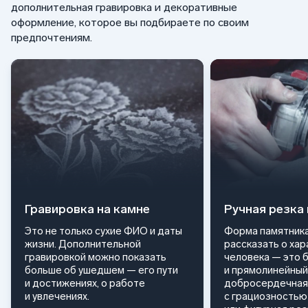
дополнительная гравировка и декоративные
оформление, которое вы подбираете по своим
предпочтениям.
Гравировка на камне
Ручная резка
Это не только сухие ФИО и даты
Форма памятника
жизни. Дополнительной
рассказать о ха
гравировкой можно показать
человека — это 
больше об ушедшем — его пути
и прямолинейный
и достижениях, о работе
добросердечная
и увлечениях.
с грациозностью 