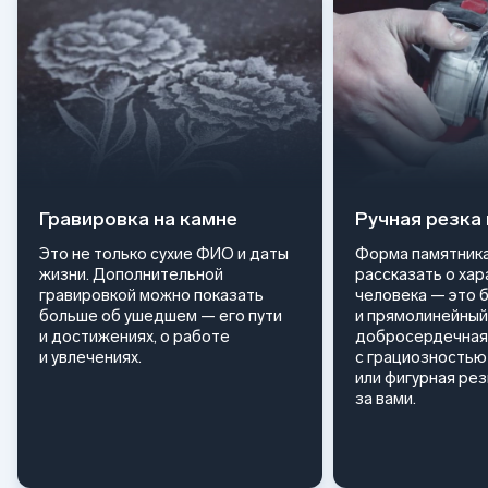
Гравировка на камне
Ручная резка
Это не только сухие ФИО и даты
Форма памятника
жизни. Дополнительной
рассказать о ха
гравировкой можно показать
человека — это 
больше об ушедшем — его пути
и прямолинейный
и достижениях, о работе
добросердечная
и увлечениях.
с грациозностью 
или фигурная ре
за вами.