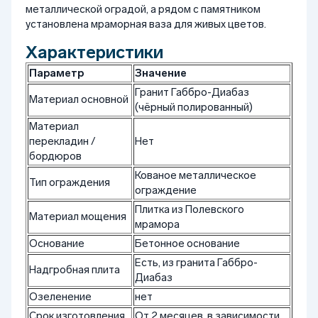
металлической оградой, а рядом с памятником
установлена мраморная ваза для живых цветов.
Характеристики
Параметр
Значение
Гранит Габбро-Диабаз
Материал основной
(чёрный полированный)
Материал
перекладин /
Нет
бордюров
Кованое металлическое
Тип ограждения
ограждение
Плитка из Полевского
Материал мощения
мрамора
Основание
Бетонное основание
Есть, из гранита Габбро-
Надгробная плита
Диабаз
Озеленение
нет
Срок изготовления
От 2 месяцев, в зависимости