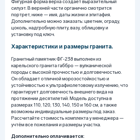
Фигурная форма верха создаёт выразительный
силуэт. В верхней части органично смотрится
портрет, ниже — имя, даты жизни и эпитафия.
Дополнительно можно заказать: цветник, ограду,
цоколь, надгробную плиту, вазу, облицовку и
установку под ключ.
Характеристики и размеры гранита.
Гранитный памятник ФГ-238 выполнен из
карельского гранита габбро — вулканической
породы с высокой прочностью и долговечностью.
Он обладает отличной морозостойкостью и
устойчивостью к ультрафиолетовому излучению, что
гарантирует долговечность внешнего вида на
протяжении десятилетий. Модель доступна в
размерах 110, 120, 130, 140, 150 и 160 см, а также
возможны индивидуальные размеры под заказ.
Рассчитайте стоимость комплекта у менеджера —
учтём все пожелания и размеры участка.
Дополнительно оплачивается: