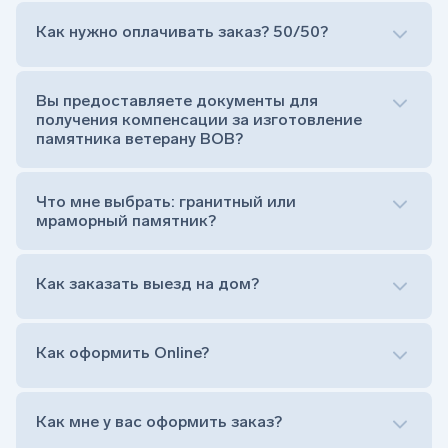
Как нужно оплачивать заказ? 50/50?
Сам комплект памятника:
Стела (основная часть, где наносятся данные
усопшего)
Вы предоставляете документы для
Тумба (постамент, на который при помощи
получения компенсации за изготовление
штыря устанавливается стела)
памятника ветерану ВОВ?
Цветник (обрамление могилки, бывает, что
от цветника отказываются)
Обработка и сверловка комплекта
Что мне выбрать: гранитный или
Расположение символа веры (крестик или
мраморный памятник?
полумесяц)
Нанесение портрета (портрет можно заменить
Как заказать выезд на дом?
на символ веры или вовсе портрет не рисовать)
Гравировка ФИО и дат жизни (шрифт может быть
как классический прямой, так и под наклоном или
прописной)
Как оформить Online?
Установка памятника на кладбище
Лично приехать в один из офисов
Оформить заказ удаленно (online)
Как мне у вас оформить заказ?
Заказать бесплатный выезд менеджера на дом