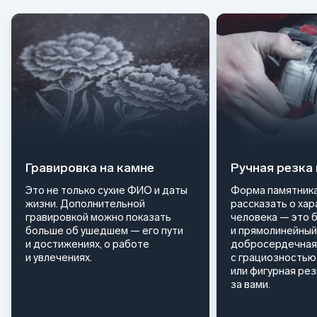
Гравировка на камне
Ручная резка
Это не только сухие ФИО и даты
Форма памятника
жизни. Дополнительной
рассказать о ха
гравировкой можно показать
человека — это 
больше об ушедшем — его пути
и прямолинейный
и достижениях, о работе
добросердечная
и увлечениях.
с грациозностью 
или фигурная ре
за вами.