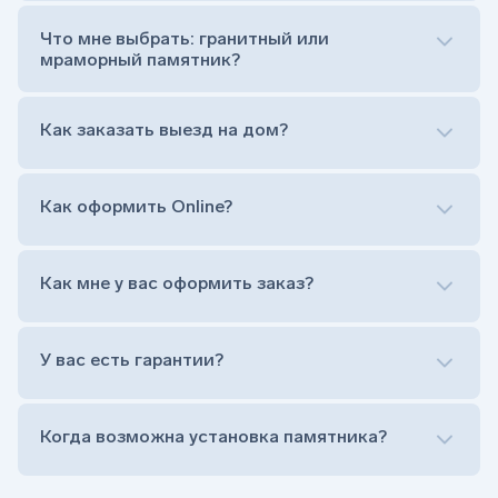
от цветника отказываются)
Обработка и сверловка комплекта
Что мне выбрать: гранитный или
Расположение символа веры (крестик или
мраморный памятник?
полумесяц)
Нанесение портрета (портрет можно заменить
Как заказать выезд на дом?
на символ веры или вовсе портрет не рисовать)
Гравировка ФИО и дат жизни (шрифт может быть
как классический прямой, так и под наклоном или
прописной)
Как оформить Online?
Установка памятника на кладбище
Лично приехать в один из офисов
Оформить заказ удаленно (online)
Как мне у вас оформить заказ?
Заказать бесплатный выезд менеджера на дом
Лично приехать в один из офисов
Оформить заказ удаленно (online)
У вас есть гарантии?
Заказать бесплатный выезд менеджера на дом
Когда возможна установка памятника?