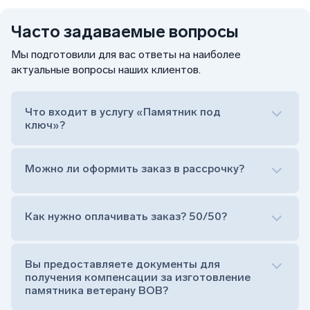
Часто задаваемые вопросы
Мы подготовили для вас ответы на наиболее
актуальные вопросы наших клиентов.
Что входит в услугу «Памятник под
ключ»?
Можно ли оформить заказ в рассрочку?
Как нужно оплачивать заказ? 50/50?
Сам комплект памятника:
Стела (основная часть, где наносятся данные
усопшего)
Вы предоставляете документы для
Тумба (постамент, на который при помощи
получения компенсации за изготовление
штыря устанавливается стела)
памятника ветерану ВОВ?
Цветник (обрамление могилки, бывает, что