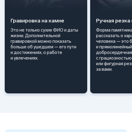
Гравировка на камне
Ручная резка
Это не только сухие ФИО и даты
Форма памятника
жизни. Дополнительной
рассказать о ха
гравировкой можно показать
человека — это 
больше об ушедшем — его пути
и прямолинейный
и достижениях, о работе
добросердечная
и увлечениях.
с грациозностью 
или фигурная ре
за вами.